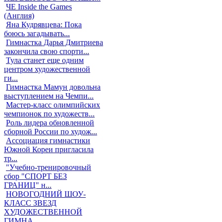
ЧЕ Inside the Games
(Англия)
Яна Кудрявцева: Пока
боюсь загадывать...
Гимнастка Дарья Дмитриева
закончила свою спорти...
Тула станет еще одним
центром художественной
ги...
Гимнастка Мамун довольна
выступлением на Чемпи...
Мастер-класс олимпийских
чемпионок по художеств...
Роль лидера обновленной
сборной России по худож...
Ассоциация гимнастики
Южной Кореи пригласила
тр...
"Учебно-тренировочный
сбор "СПОРТ БЕЗ
ГРАНИЦ" н...
НОВОГОДНИЙ ШОУ-
КЛАСС ЗВЕЗД
ХУДОЖЕСТВЕННОЙ
ГИМНА...