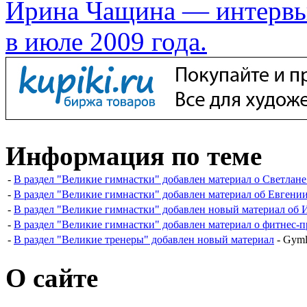
Ирина Чащина — интервь
в июле 2009 года.
Информация по теме
-
В раздел "Великие гимнастки" добавлен материал о Светлане
-
В раздел "Великие гимнастки" добавлен материал об Евгени
-
В раздел "Великие гимнастки" добавлен новый материал об
-
В раздел "Великие гимнастки" добавлен материал о фитнес
-
В раздел "Великие тренеры" добавлен новый материал
- Gyml
О сайте