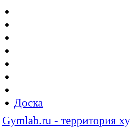
Доска
Gymlab.ru - территория х