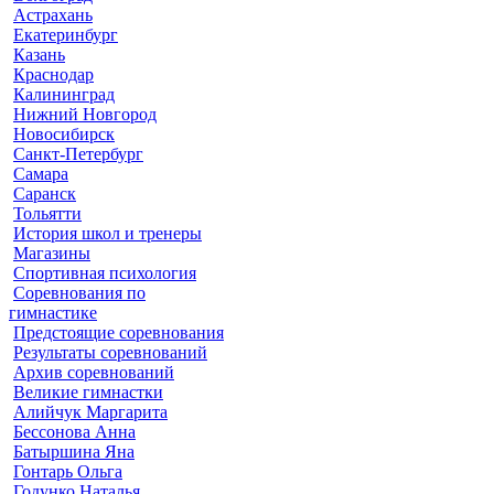
Астрахань
Екатеринбург
Казань
Краснодар
Калининград
Нижний Новгород
Новосибирск
Санкт-Петербург
Самара
Саранск
Тольятти
История школ и тренеры
Магазины
Спортивная психология
Соревнования по
гимнастике
Предстоящие соревнования
Результаты соревнований
Архив соревнований
Великие гимнастки
Алийчук Маргарита
Бессонова Анна
Батыршина Яна
Гонтарь Ольга
Годунко Наталья