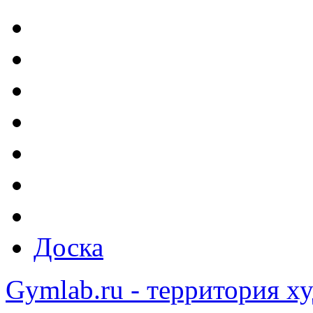
Доска
Gymlab.ru - территория х