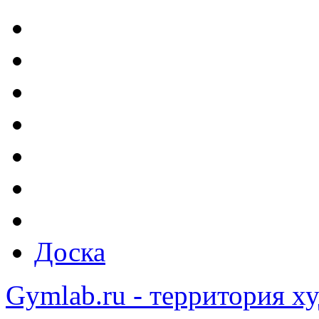
Доска
Gymlab.ru - территория х