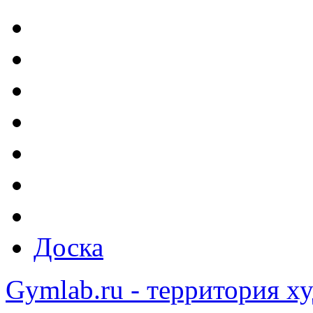
Доска
Gymlab.ru - территория х