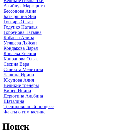
Великие гимнастки
Алийчук Маргарита
Бессонова Анна
Батыршина Яна
Гонтарь Ольга
Годунко Наталья
Горбунова Татьяна
Кабаева Алина
Утяшева Ляйсан
Кондакова Дарья
Канаева Евения
Капранова Ольга
Сесина Вера
Станюта Мелитина
Чащина Ирина
Юсупова Алия
Великие тренеры
Винер Ирина
Дерюгина Альбина
Шаталина
Тренировочный процесс
Факты о гимнастике
Поиск