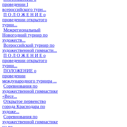
проведении I
всероссийского турн...
П О Л О Ж Е Н И Е о
проведении открытого
турни...
Межрегиональный
Новогодний турнир по
художеств...
Всероссийский турнир по
художественной гимнасти...
П О Л О Ж Е Н И Е о
проведении открытого
турни...
ПОЛОЖЕНИЕ о
проведении
международного турнира ...
Соревнования по
художественной гимнастике
«Весе...
Открытое первенство
города Краснодара по
художе...
Соревнования по
художественной гимнастике
на пе...