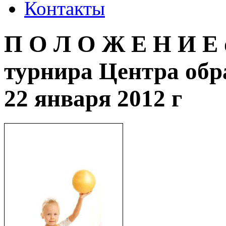
Контакты
П О Л О Ж Е Н И Е 
турнира Центра обр
22 января 2012 г