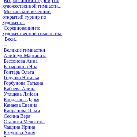
Всероссийский Турнир по
художественной гимнасти...
Московский весенний
открытый турнир по
художест...
Соревнования по
художественной гимнастике
"Весн...
...
Великие гимнастки
Алийчук Маргарита
Бессонова Анна
Батыршина Яна
Гонтарь Ольга
Годунко Наталья
Горбунова Татьяна
Кабаева Алина
Утяшева Ляйсан
Кондакова Дарья
Канаева Евения
Капранова Ольга
Сесина Вера
Станюта Мелитина
Чащина Ирина
Юсупова Алия