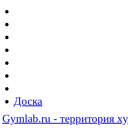
Доска
Gymlab.ru - территория х