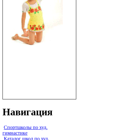
Навигация
Спортшколы по худ.
гимнастике
Каталог школ по худ.