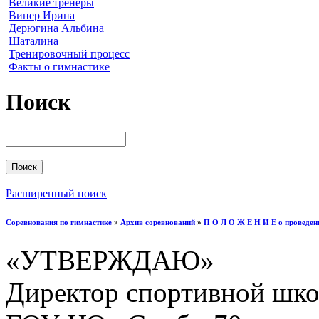
Великие тренеры
Винер Ирина
Дерюгина Альбина
Шаталина
Тренировочный процесс
Факты о гимнастике
Поиск
Расширенный поиск
Соревнования по гимнастике
»
Архив соревнований
»
П О Л О Ж Е Н И Е о проведен
«УТВЕРЖДАЮ»
Директор спортивной шк