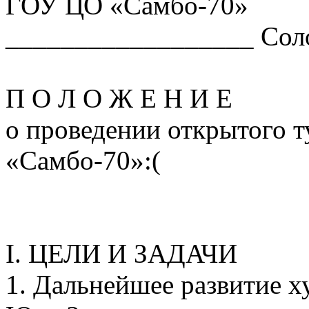
ГОУ ЦО «Самбо-70»
__________________ Сол
П О Л О Ж Е Н И Е
о проведении открытого т
«Самбо-70»:(
I. ЦЕЛИ И ЗАДАЧИ
1. Дальнейшее развитие х