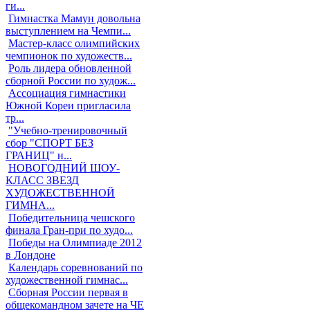
ги...
Гимнастка Мамун довольна
выступлением на Чемпи...
Мастер-класс олимпийских
чемпионок по художеств...
Роль лидера обновленной
сборной России по худож...
Ассоциация гимнастики
Южной Кореи пригласила
тр...
"Учебно-тренировочный
сбор "СПОРТ БЕЗ
ГРАНИЦ" н...
НОВОГОДНИЙ ШОУ-
КЛАСС ЗВЕЗД
ХУДОЖЕСТВЕННОЙ
ГИМНА...
Победительница чешского
финала Гран-при по худо...
Победы на Олимпиаде 2012
в Лондоне
Календарь соревнований по
художественной гимнас...
Сборная России первая в
общекомандном зачете на ЧЕ