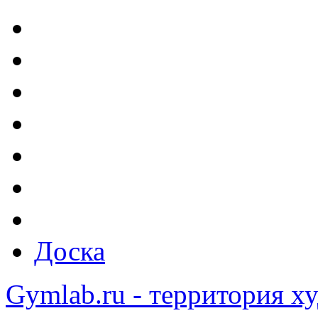
Доска
Gymlab.ru - территория х