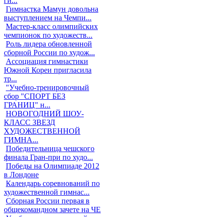
ги...
Гимнастка Мамун довольна
выступлением на Чемпи...
Мастер-класс олимпийских
чемпионок по художеств...
Роль лидера обновленной
сборной России по худож...
Ассоциация гимнастики
Южной Кореи пригласила
тр...
"Учебно-тренировочный
сбор "СПОРТ БЕЗ
ГРАНИЦ" н...
НОВОГОДНИЙ ШОУ-
КЛАСС ЗВЕЗД
ХУДОЖЕСТВЕННОЙ
ГИМНА...
Победительница чешского
финала Гран-при по худо...
Победы на Олимпиаде 2012
в Лондоне
Календарь соревнований по
художественной гимнас...
Сборная России первая в
общекомандном зачете на ЧЕ