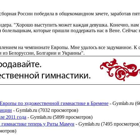
борная России победила в общекомандном зачете, заработав пят
 лидера. "Хорошо выступить может каждая девушка. Конечно, на
 болельщикам, которые пришли поддержать нас в Вене. Сейчас н
уплением на чемпионате Европы. Мне удалось все задуманное. К
 из Белоруссии, Болгарии и Украины".
 Европы по художественной гимнастике в Бремене
- Gymlab.ru (
анции
- Gymlab.ru (7032 просмотров)
е 2011 года
- Gymlab.ru (5899 просмотров)
й гимнастике теперь у Риты Мамун
- Gymlab.ru (7495 просмотров
смотров)