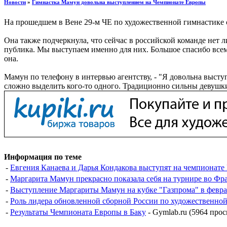
Новости
»
Гимнастка Мамун довольна выступлением на Чемпионате Европы
На прошедшем в Вене 29-м ЧЕ по художественной гимнастике с
Она также подчеркнула, что сейчас в российской команде нет
публика. Мы выступаем именно для них. Большое спасибо всем
она.
Мамун по телефону в интервью агентству, - "Я довольна выст
сложно выделить кого-то одного. Традиционно сильны девушки
Информация по теме
-
Евгения Канаева и Дарья Кондакова выступят на чемпионате
-
Маргарита Мамун прекрасно показала себя на турнире во Фр
-
Выступление Маргариты Мамун на кубке "Газпрома" в феврал
-
Роль лидера обновленной сборной России по художественно
-
Результаты Чемпионата Европы в Баку
- Gymlab.ru (5964 про