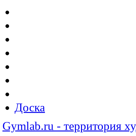
Доска
Gymlab.ru - территория х