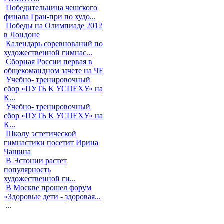
Победительница чешского
финала Гран-при по худо...
Победы на Олимпиаде 2012
в Лондоне
Календарь соревнований по
художественной гимнас...
Сборная России первая в
общекомандном зачете на ЧЕ
Учебно- тренировочный
сбор «ПУТЬ К УСПЕХУ» на
К...
Учебно- тренировочный
сбор «ПУТЬ К УСПЕХУ» на
К...
Школу эстетической
гимнастики посетит Ирина
Чащина
В Эстонии растет
популярность
художественной ги...
В Москве прошел форум
«Здоровые дети - здоровая...
...