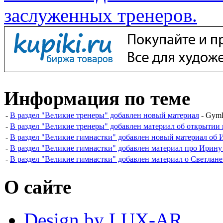
заслуженных тренеров.
Информация по теме
-
В раздел "Великие тренеры" добавлен новый материал
- Gyml
-
В раздел "Великие тренеры" добавлен материал об открытии
-
В раздел "Великие гимнастки" добавлен новый материал об
-
В раздел "Великие гимнастки" добавлен материал про Ирин
-
В раздел "Великие гимнастки" добавлен материал о Светлане
О сайте
Design by LUX-AR