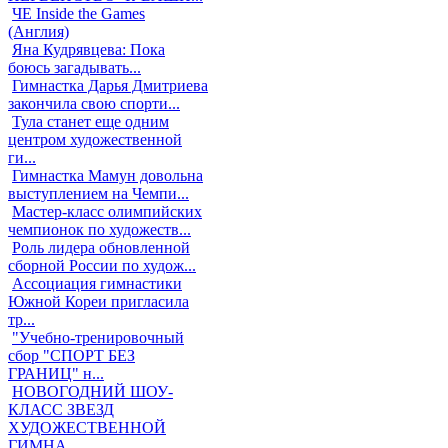
ЧЕ Inside the Games
(Англия)
Яна Кудрявцева: Пока
боюсь загадывать...
Гимнастка Дарья Дмитриева
закончила свою спорти...
Тула станет еще одним
центром художественной
ги...
Гимнастка Мамун довольна
выступлением на Чемпи...
Мастер-класс олимпийских
чемпионок по художеств...
Роль лидера обновленной
сборной России по худож...
Ассоциация гимнастики
Южной Кореи пригласила
тр...
"Учебно-тренировочный
сбор "СПОРТ БЕЗ
ГРАНИЦ" н...
НОВОГОДНИЙ ШОУ-
КЛАСС ЗВЕЗД
ХУДОЖЕСТВЕННОЙ
ГИМНА...