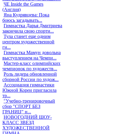
ЧЕ Inside the Games
(Англия)
Яна Кудрявцева: Пока
боюсь загадывать...
Гимнастка Дарья Дмитриева
закончила свою спорти...
Тула станет еще одним
центром художественной
ги...
Гимнастка Мамун довольна
выступлением на Чемпи...
Мастер-класс олимпийских
чемпионок по художеств...
Роль лидера обновленной
сборной России по худож...
Ассоциация гимнастики
Южной Кореи пригласила
тр...
"Учебно-тренировочный
сбор "СПОРТ БЕЗ
ГРАНИЦ" н...
НОВОГОДНИЙ ШОУ-
КЛАСС ЗВЕЗД
ХУДОЖЕСТВЕННОЙ
ГИМНА...