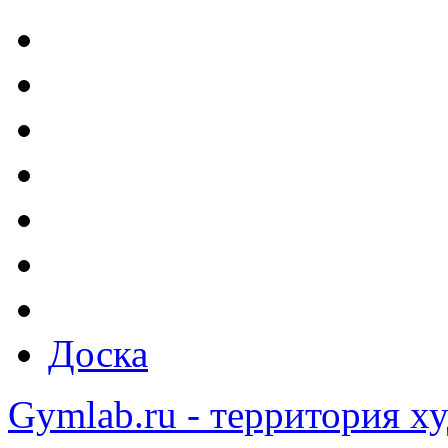
Доска
Gymlab.ru - территория х