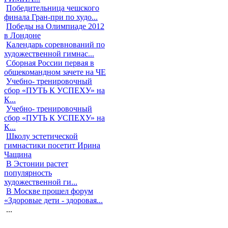
Победительница чешского
финала Гран-при по худо...
Победы на Олимпиаде 2012
в Лондоне
Календарь соревнований по
художественной гимнас...
Сборная России первая в
общекомандном зачете на ЧЕ
Учебно- тренировочный
сбор «ПУТЬ К УСПЕХУ» на
К...
Учебно- тренировочный
сбор «ПУТЬ К УСПЕХУ» на
К...
Школу эстетической
гимнастики посетит Ирина
Чащина
В Эстонии растет
популярность
художественной ги...
В Москве прошел форум
«Здоровые дети - здоровая...
...