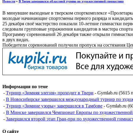
Новости
»
В Твери завершился областной турнир по художественной гимнастике
В минувшие выходные в тверском спорткомплексе «Пролетарка
молодые начинающие спортсмены первого разряда и кандидаты
25 декабря своё мастерство показали 10-летние гимнастки перв
следовали групповые упражнения кандидатов в мастера спорта
Программу соревнований 26 декабря также открыли гимнастки 
в двух видах.
Победители соревнований получили пропуск на состязания Цент
Информация по теме
-
Турнир «Зимняя элегия» проходит в Твери
- Gymlab.ru (5615 
-
В Новосибирске завершился международный турнир по худо
-
Турнир «Зимние узоры» завершился в Тамбове
- Gymlab.ru (6
-
В Минске завершился Чемпионат Европы по художественной
-
Завершился второй этап Гран-при по художественной гимнас
О сайте