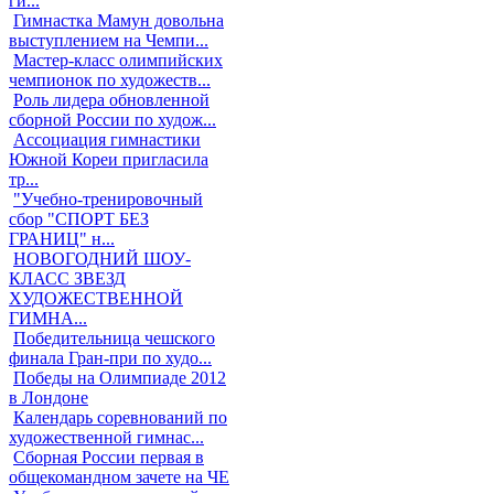
ги...
Гимнастка Мамун довольна
выступлением на Чемпи...
Мастер-класс олимпийских
чемпионок по художеств...
Роль лидера обновленной
сборной России по худож...
Ассоциация гимнастики
Южной Кореи пригласила
тр...
"Учебно-тренировочный
сбор "СПОРТ БЕЗ
ГРАНИЦ" н...
НОВОГОДНИЙ ШОУ-
КЛАСС ЗВЕЗД
ХУДОЖЕСТВЕННОЙ
ГИМНА...
Победительница чешского
финала Гран-при по худо...
Победы на Олимпиаде 2012
в Лондоне
Календарь соревнований по
художественной гимнас...
Сборная России первая в
общекомандном зачете на ЧЕ