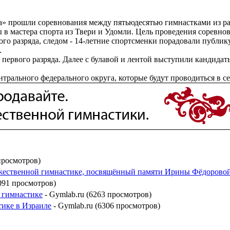
» прошли соревнования между пятьюдесятью гимнастками из раз
 в мастера спорта из Твери и Удомли. Цель проведения соревн
ого разряда, следом - 14-летние спортсменки порадовали публик
.
первого разряда. Далее с булавой и лентой выступили кандида
рального федерального округа, которые будут проводиться в се
просмотров)
жественной гимнастике, посвящённый памяти Ирины Фёдорово
091 просмотров)
 гимнастике
- Gymlab.ru (6263 просмотров)
тике в Израиле
- Gymlab.ru (6306 просмотров)