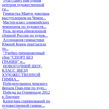
Тула станет еще одним
центром художественной
ги...
Гимнастка Мамун довольна
выступлением на Чемпи...
Мастер-класс олимпийских
чемпионок по художеств...
Роль лидера обновленной
сборной России по худож...
Ассоциация гимнастики
Южной Кореи пригласила
тр...
"Учебно-тренировочный
сбор "СПОРТ БЕЗ
ГРАНИЦ" н...
НОВОГОДНИЙ ШОУ-
КЛАСС ЗВЕЗД
ХУДОЖЕСТВЕННОЙ
ГИМНА...
Победительница чешского
финала Гран-при по худо...
Победы на Олимпиаде 2012
в Лондоне
Календарь соревнований по
художественной гимнас...