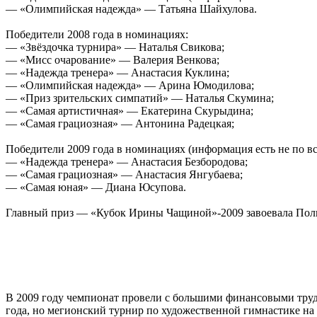
— «Олимпийская надежда» — Татьяна Шайхулова.
Победители 2008 года в номинациях:
— «Звёздочка турнира» — Наталья Свикова;
— «Мисс очарование» — Валерия Венкова;
— «Надежда тренера» — Анастасия Куклина;
— «Олимпийская надежда» — Арина Юмодилова;
— «Приз зрительских симпатий» — Наталья Скумина;
— «Самая артистичная» — Екатерина Скурыдина;
— «Самая грациозная» — Антонина Радецкая;
Победители 2009 года в номинациях (информация есть не по вс
— «Надежда тренера» — Анастасия Безбородова;
— «Самая грациозная» — Анастасия Янгубаева;
— «Самая юная» — Диана Юсупова.
Главный приз — «Кубок Ирины Чащиной»-2009 завоевала Пол
В 2009 году чемпионат провели с большими финансовыми трудн
года, но мегионский турнир по художественной гимнастике на