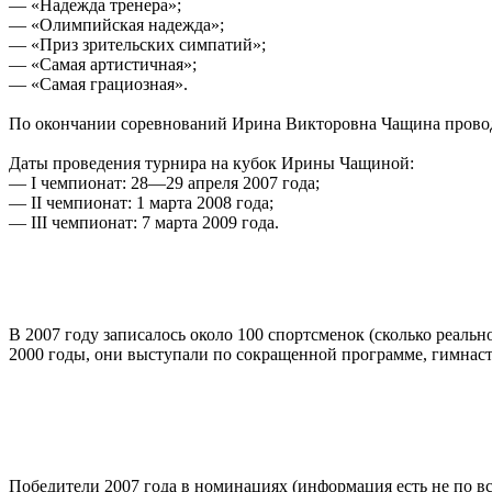
— «Надежда тренера»;
— «Олимпийская надежда»;
— «Приз зрительских симпатий»;
— «Самая артистичная»;
— «Самая грациозная».
По окончании соревнований Ирина Викторовна Чащина провод
Даты проведения турнира на кубок Ирины Чащиной:
— I чемпионат: 28—29 апреля 2007 года;
— II чемпионат: 1 марта 2008 года;
— III чемпионат: 7 марта 2009 года.
В 2007 году записалось около 100 спортсменок (сколько реальн
2000 годы, они выступали по сокращенной программе, гимнас
Победители 2007 года в номинациях (информация есть не по вс