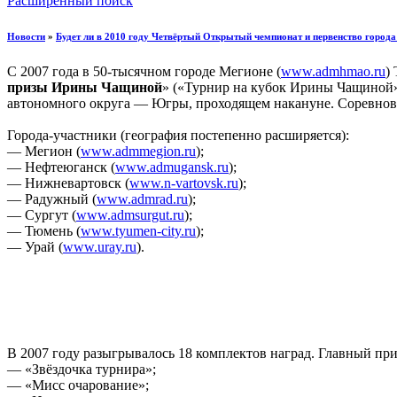
Расширенный поиск
Новости
»
Будет ли в 2010 году Четвёртый Открытый чемпионат и первенство город
С 2007 года в 50-тысячном городе Мегионе (
www.admhmao.ru
)
призы Ирины Чащиной
» («Турнир на кубок Ирины Чащиной»
автономного округа — Югры, проходящем накануне. Соревнов
Города-участники (география постепенно расширяется):
— Мегион (
www.admmegion.ru
);
— Нефтеюганск (
www.admugansk.ru
);
— Нижневартовск (
www.n-vartovsk.ru
);
— Радужный (
www.admrad.ru
);
— Сургут (
www.admsurgut.ru
);
— Тюмень (
www.tyumen-city.ru
);
— Урай (
www.uray.ru
).
В 2007 году разыгрывалось 18 комплектов наград. Главный п
— «Звёздочка турнира»;
— «Мисс очарование»;