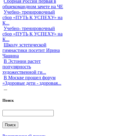
Сборная России первая в
общекомандном зачете на ЧЕ
Учебно- тренировочный
сбор «ПУТЬ К УСПЕХУ» на
К...
Учебно- тренировочный
сбор «ПУТЬ К УСПЕХУ» на
К...
Школу эстетической
гимнастики посетит Ирина
Чащина
В Эстонии растет
популярность
художественной ги...
В Москве прошел форум
«Здоровые дети - здоровая...
...
Поиск