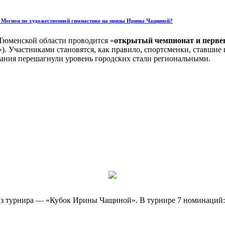
а Мегион по художественной гимнастике на призы Ирины Чащиной?
 Тюменской области проводится «
открытый чемпионат и первен
). Участниками становятся, как правило, спортсменки, ставшие
ания перешагнули уровень городских стали региональными.
риз турнира — «Кубок Ирины Чащиной». В турнире 7 номинаций: