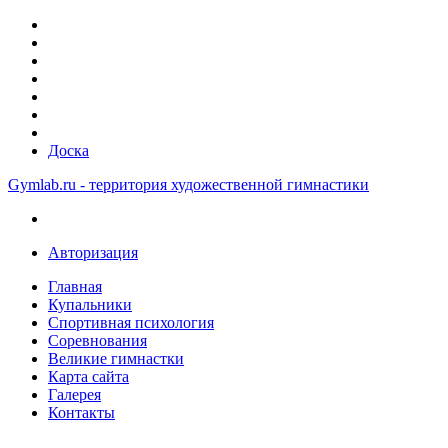
Доска
Gymlab.ru - территория художественной гимнастики
Авторизация
Главная
Купальники
Спортивная психология
Соревнования
Великие гимнастки
Карта сайта
Галерея
Контакты