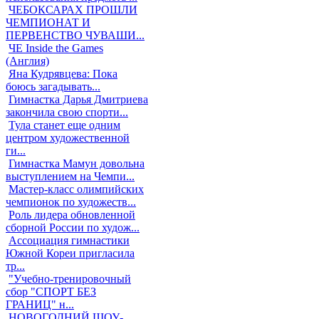
ЧЕБОКСАРАХ ПРОШЛИ
ЧЕМПИОНАТ И
ПЕРВЕНСТВО ЧУВАШИ...
ЧЕ Inside the Games
(Англия)
Яна Кудрявцева: Пока
боюсь загадывать...
Гимнастка Дарья Дмитриева
закончила свою спорти...
Тула станет еще одним
центром художественной
ги...
Гимнастка Мамун довольна
выступлением на Чемпи...
Мастер-класс олимпийских
чемпионок по художеств...
Роль лидера обновленной
сборной России по худож...
Ассоциация гимнастики
Южной Кореи пригласила
тр...
"Учебно-тренировочный
сбор "СПОРТ БЕЗ
ГРАНИЦ" н...
НОВОГОДНИЙ ШОУ-