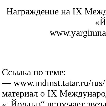
Награждение на IX Межд
«Й
www.yargimnast
Ссылка по теме:
— www.mdmst.tatar.ru/rus
материал о IX Междунаро
«„Йолдыз“ встречает звез