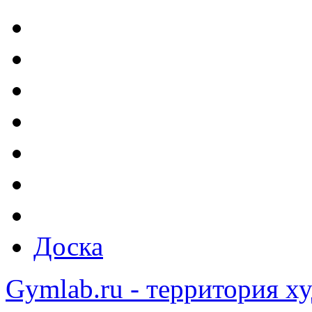
Доска
Gymlab.ru - территория х