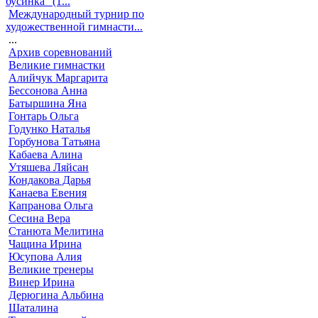
бусинка" (1...
Международный турнир по
художественной гимнасти...
...
Архив соревнований
Великие гимнастки
Алийчук Маргарита
Бессонова Анна
Батыршина Яна
Гонтарь Ольга
Годунко Наталья
Горбунова Татьяна
Кабаева Алина
Утяшева Ляйсан
Кондакова Дарья
Канаева Евения
Капранова Ольга
Сесина Вера
Станюта Мелитина
Чащина Ирина
Юсупова Алия
Великие тренеры
Винер Ирина
Дерюгина Альбина
Шаталина