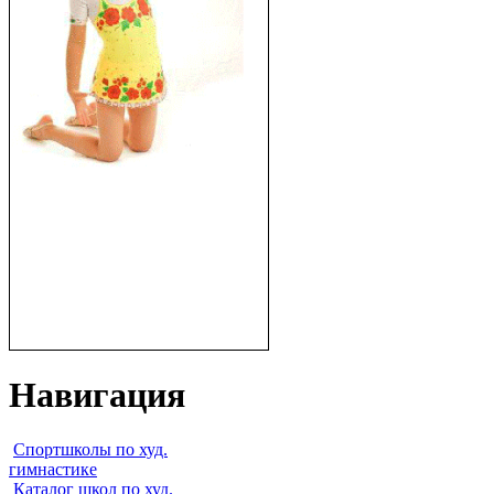
Навигация
Спортшколы по худ.
гимнастике
Каталог школ по худ.