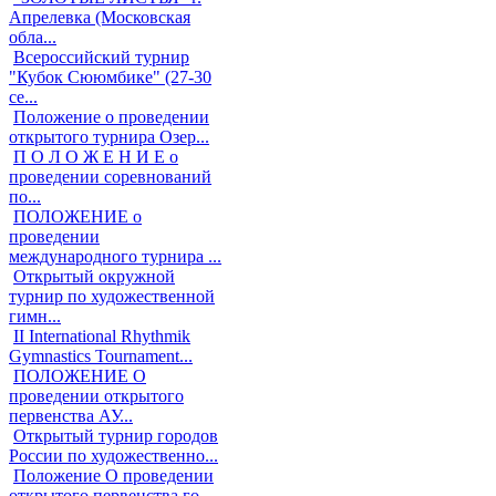
Апрелевка (Московская
обла...
Всероссийский турнир
"Кубок Сююмбике" (27-30
се...
Положение о проведении
открытого турнира Озер...
П О Л О Ж Е Н И Е о
проведении соревнований
по...
ПОЛОЖЕНИЕ о
проведении
международного турнира ...
Открытый окружной
турнир по художественной
гимн...
II International Rhythmik
Gymnastics Tournament...
ПОЛОЖЕНИЕ О
проведении открытого
первенства АУ...
Открытый турнир городов
России по художественно...
Положение О проведении
открытого первенства го...