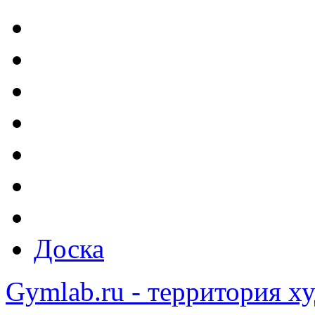
Доска
Gymlab.ru - территория х