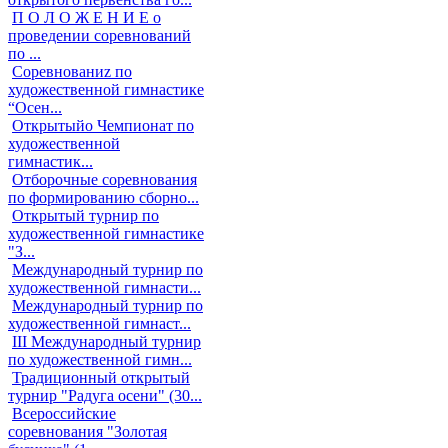
П О Л О Ж Е Н И Е о
проведении соревнований
по ...
Cоревнованиz по
художественной гимнастике
“Осен...
Открытыйо Чемпионат по
художественной
гимнастик...
Отборочные соревнования
по формированию сборно...
Открытый турнир по
художественной гимнастике
"З...
Международный турнир по
художественной гимнасти...
Международный турнир по
художественной гимнаст...
III Международный турнир
по художественной гимн...
Традиционный открытый
турнир "Радуга осени" (30...
Всероссийские
соревнования "Золотая