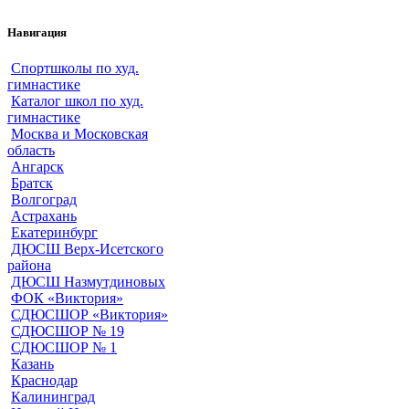
Навигация
Спортшколы по худ.
гимнастике
Каталог школ по худ.
гимнастике
Москва и Московская
область
Ангарск
Братск
Волгоград
Астрахань
Екатеринбург
ДЮСШ Верх-Исетского
района
ДЮСШ Назмутдиновых
ФОК «Виктория»
СДЮСШОР «Виктория»
СДЮСШОР № 19
СДЮСШОР № 1
Казань
Краснодар
Калининград