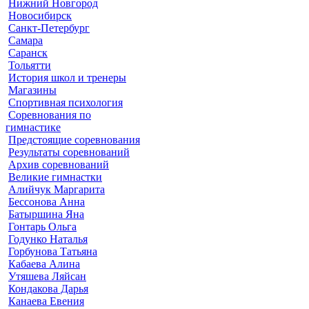
Нижний Новгород
Новосибирск
Санкт-Петербург
Самара
Саранск
Тольятти
История школ и тренеры
Магазины
Спортивная психология
Соревнования по
гимнастике
Предстоящие соревнования
Результаты соревнований
Архив соревнований
Великие гимнастки
Алийчук Маргарита
Бессонова Анна
Батыршина Яна
Гонтарь Ольга
Годунко Наталья
Горбунова Татьяна
Кабаева Алина
Утяшева Ляйсан
Кондакова Дарья
Канаева Евения