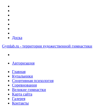
Доска
Gymlab.ru - территория художественной гимнастики
Авторизация
Главная
Купальники
Спортивная психология
Соревнования
Великие гимнастки
Карта сайта
Галерея
Контакты