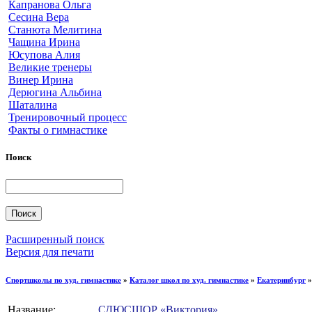
Капранова Ольга
Сесина Вера
Станюта Мелитина
Чащина Ирина
Юсупова Алия
Великие тренеры
Винер Ирина
Дерюгина Альбина
Шаталина
Тренировочный процесс
Факты о гимнастике
Поиск
Расширенный поиск
Версия для печати
Спортшколы по худ. гимнастике
»
Каталог школ по худ. гимнастике
»
Екатеринбург
Название:
СДЮСШОР «Виктория»