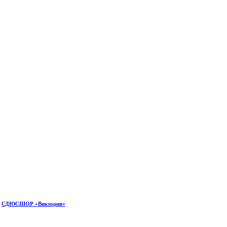
»
СДЮСШОР «Виктория»