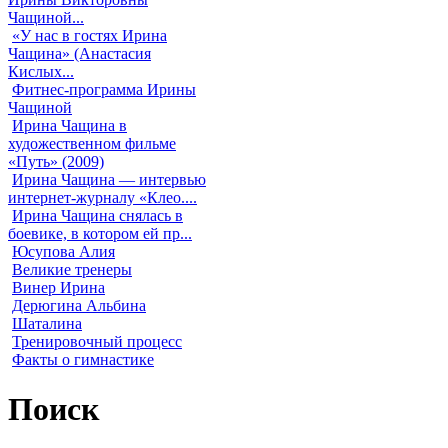
Чащиной...
«У нас в гостях Ирина
Чащина» (Анастасия
Кислых...
Фитнес-программа Ирины
Чащиной
Ирина Чащина в
художественном фильме
«Путь» (2009)
Ирина Чащина — интервью
интернет-журналу «Клео....
Ирина Чащина снялась в
боевике, в котором ей пр...
Юсупова Алия
Великие тренеры
Винер Ирина
Дерюгина Альбина
Шаталина
Тренировочный процесс
Факты о гимнастике
Поиск