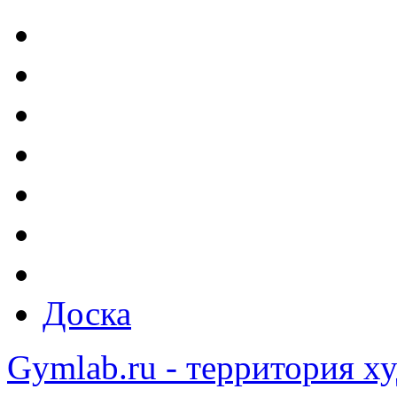
Доска
Gymlab.ru - территория х