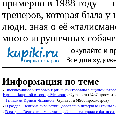
примерно в 1988 году — 
тренеров, которая была у 
люди, зная о её «талисма
много игрушечных собаче
Информация по теме
-
Эксклюзивное интервью Ирины Викторовны Чащиной югорской
Ирины Чащиной в городе Мегионе
- Gymlab.ru (7487 просмотр
-
Талисман Ирины Чащиной
- Gymlab.ru (4908 просмотров)
-
В раздел "Великие гимнастки" добавлено интервью Ирины 
-
В раздел "Великие гимнастки" добавлен материал о фитнес