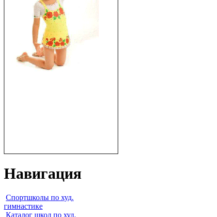
Навигация
Спортшколы по худ.
гимнастике
Каталог школ по худ.