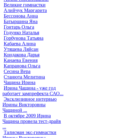
Великие гимнастки
Алийчук Маргарита
Бессонова Анна
Батыршина Яна
Гонтарь Ольга
Годунко Наталья
Горбунова Татьяна
Кабаева Алина
Утяшева Ляйсан
Кондакова Дарья
Канаева Евения
Капранова Ольга
Сесина Вера
Станюта Мелитина
Чащина Ирина
Ирина Чащина - уже год
работает зампрефекта САО...
Эксклюзивное интервью
Ирины Викторовны
Чащиной ...
В октябре 2009 Ирина
Чащина провела тест-драйв
...
Талисман экс-гимнастки
Ирины Викторовны