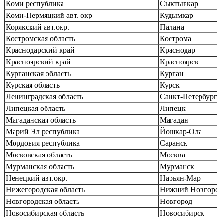
Коми республика
Сыктывкар
Коми-Пермяцкий авт. окр.
Кудымкар
Корякский авт.окр.
Палана
Костромская область
Кострома
Краснодарский край
Краснодар
Красноярский край
Красноярск
Курганская область
Курган
Курская область
Курск
Ленинградская область
Санкт-Петербург
Липецкая область
Липецк
Магаданская область
Магадан
Марий Эл республика
Йошкар-Ола
Мордовия республика
Саранск
Московская область
Москва
Мурманская область
Мурманск
Ненецкий авт.окр.
Нарьян-Мар
Нижегородская область
Нижний Новгор
Новгородская область
Новгород
Новосибирская область
Новосибирск