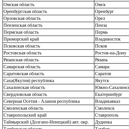
Омская область
Омск
Оренбургская область
Оренбург
Орловская область
Орел
Пензенская область
Пенза
Пермская область
Пермь
Приморский край
Владивосток
Псковская область
Псков
Ростовская область
Ростов-на-Дону
Рязанская область
Рязань
Самарская область
Самара
Саратовская область
Саратов
Саха(Якутия) республика
Якутск
Сахалинская область
Южно-Сахалинс
Свердловская область
Екатеринбург
Северная Осетия - Алания республика
Владикавказ
Смоленская область
Смоленск
Ставропольский край
Ставрополь
Таймырский (Долгано-Ненецкий) авт. окр.
Дудинка
Тамбовская область
Тамбов