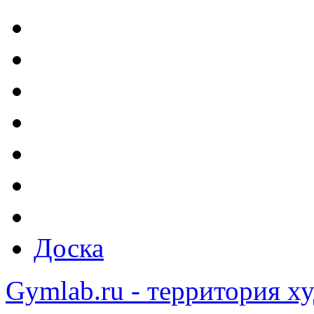
Доска
Gymlab.ru - территория х