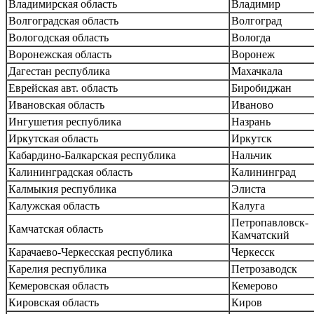
Владимирская область
Владимир
Волгоградская область
Волгоград
Вологодская область
Вологда
Воронежская область
Воронеж
Дагестан республика
Махачкала
Еврейская авт. область
Биробиджан
Ивановская область
Иваново
Ингушетия республика
Назрань
Иркутская область
Иркутск
Кабардино-Балкарская республика
Нальчик
Калининградская область
Калининград
Калмыкия республика
Элиста
Калужская область
Калуга
Петропавловск-
Камчатская область
Камчатский
Карачаево-Черкесская республика
Черкесск
Карелия республика
Петрозаводск
Кемеровская область
Кемерово
Кировская область
Киров